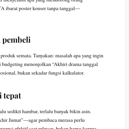
A ibarat poster konser tanpa tanggal—
a pembeli
n produk semata. Tanyakan: masalah apa yang ingin
si budgeting menonjolkan “Akhiri drama tanggal
ional, bukan sekadar fungsi kalkulator.
 tepat
lu sedikit hambar, terlalu banyak bikin asin.
khir Jumat”—agar pembaca merasa perlu
urgensi efektif saat relevan, bukan hanya karena