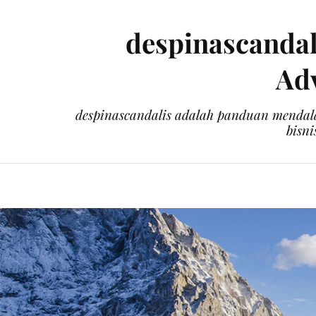
despinascandal
Adv
despinascandalis adalah panduan mendal
bisni