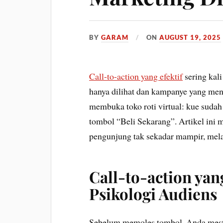
BY
GARAM
ON
AUGUST 19, 2025
Call-to-action yang efektif
sering kal
hanya dilihat dan kampanye yang me
membuka toko roti virtual: kue suda
tombol “Beli Sekarang”. Artikel in
pengunjung tak sekadar mampir, melain
Call-to-action yan
Psikologi Audiens
Sebelum memoles tombol, Anda mest