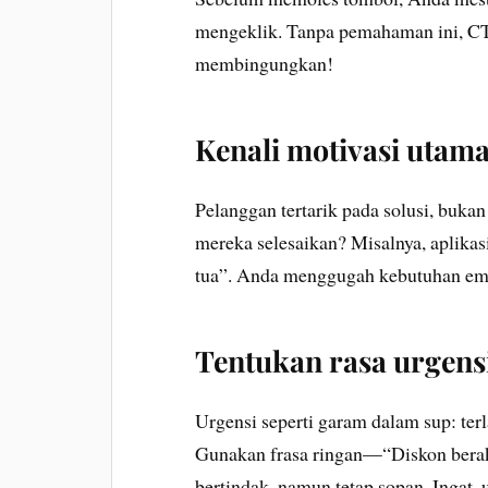
mengeklik. Tanpa pemahaman ini, CT
membingungkan!
Kenali motivasi utam
Pelanggan tertarik pada solusi, buka
mereka selesaikan? Misalnya, aplika
tua”. Anda menggugah kebutuhan emos
Tentukan rasa urgensi
Urgensi seperti garam dalam sup: terla
Gunakan frasa ringan—“Diskon bera
bertindak, namun tetap sopan. Ingat, 